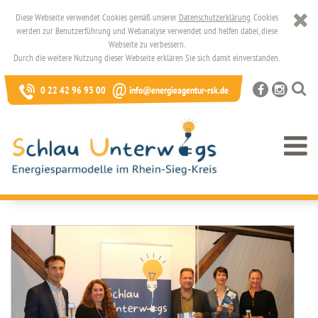
Diese Webseite verwendet Cookies gemäß unserer
Datenschutzerklärung
. Cookies
werden zur Benutzerführung und Webanalyse verwendet und helfen dabei, diese
Webseite zu verbessern.
Durch die weitere Nutzung dieser Webseite erklären Sie sich damit einverstanden.
@
0 22 42 96 93 00
info@energieagentur-rsk.de