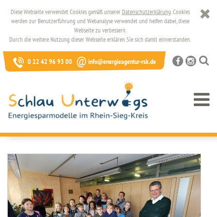
Diese Webseite verwendet Cookies gemäß unserer
Datenschutzerklärung
. Cookies
werden zur Benutzerführung und Webanalyse verwendet und helfen dabei, diese
Webseite zu verbessern.
Durch die weitere Nutzung dieser Webseite erklären Sie sich damit einverstanden.
@
0 22 42 96 93 00
info@energieagentur-rsk.de